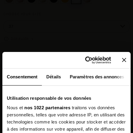
CHOOSE YOUR SIZE :
Size guide
Chez vous en 3 à 5 jours ouvrés
◉
Livraison offerte dès 100 €
✓
14 jours pour changer d'avis
↺
Consentement
Détails
Paramètres des annonces
Point relais disponible
◎
Utilisation responsable de vos données
Description
Nous et
nos 1022 partenaires
traitons vos données
personnelles, telles que votre adresse IP, en utilisant des
Features
technologies comme les cookies pour stocker et accéder
à des informations sur votre appareil, afin de diffuser des
Environmental qualities