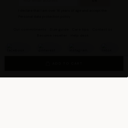
I declare that I am over 16 years of age and accept the
Personal data protection policy
Our commitments
Size guide
Care tips
Contact us
Become reseller
Help desk
ADD TO CART
© 2026 - DRESCO All rights reserved
Legal notice
Cookie management
Personal data protection policy
General Terms and Conditions of Sales
General Conditions of Use
General terms and conditions of use of the loyalty program
Legal Guarantee Notice