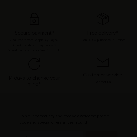
préférences en consultant notre page
Gestion des
cookies
.
Secure payment*
Free delivery*
Visa, Mastercard, ApplePay, Paypal,
From €100 purchase in France
Alma (instalment payments, 3
instalments with no fees for purch
Customer service
14 days to change your
Contact us
mind*
Join our community and receive a welcome promo
code and special offers all year round!