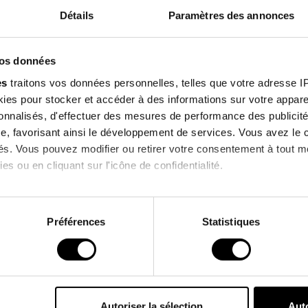
Features
Détails
Paramètres des annonces
Sign up f
Environmental
vos données
our newsle
es
traitons vos données personnelles, telles que votre adresse IP,
es pour stocker et accéder à des informations sur votre appareil
enjoy 10% off on you
sonnalisés, d'effectuer des mesures de performance des publicité
order !
e, favorisant ainsi le développement de services. Vous avez le ch
Customers who bought this product also bought
ités. Vous pouvez modifier ou retirer votre consentement à tout 
es ou en cliquant sur l'icône de confidentialité.
I agree to receive information
imerions également :
& commercial offers from the bra
ns sur votre localisation géographique qui peuvent être précises 
Préférences
Statistiques
 en l'analysant activement pour en relever les caractéristiques s
*Excluding current promotions.
aitement de vos données personnelles et définir vos préférences
er ou retirer votre consentement à tout moment à partir de la dé
Autoriser la sélection
Auto