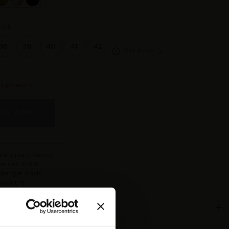
IZE :
38
39
40
41
42
Size guide
re pointure
TO CART
 à 5 jours ouvrés
rte dès 100 €
changer d'avis
isponible