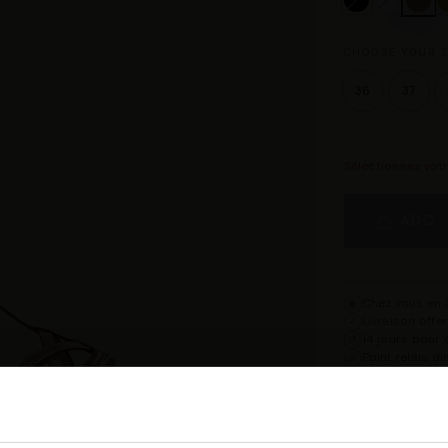
CHOOSE YOUR S
36
37
Sélectionnez vot
ADD 
Chez vous en 3
◉
Livraison offe
✓
14 jours pour 
↺
Point relais d
◎
Description