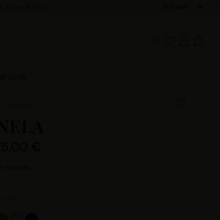
rs over €100
HE CLUB
HIRONELA
NELA
75.00 €
r sandals
OLOR :