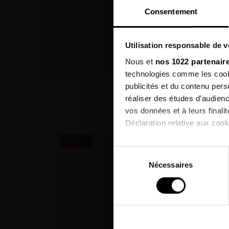
Consentement
Utilisation responsable de 
Nous et
nos 1022 partenair
technologies comme les cooki
publicités et du contenu per
réaliser des études d’audienc
vos données et à leurs final
Déclaration relative aux cooki
PROMO !
Si vous le permettez, nous a
Sélection
Collecter des informatio
Nécessaires
du
Identifier votre appareil
consentement
digitales).
Pour en savoir plus sur le tr
Détails »
. Vous pouvez modifi