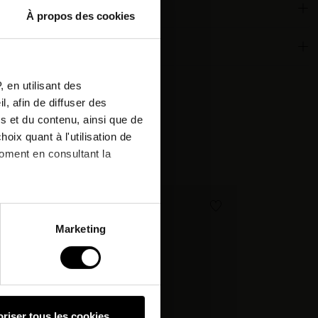
À propos des cookies
or
 qualities
tter
 en utilisant des
, afin de diffuser des
r next
s et du contenu, ainsi que de
oix quant à l'utilisation de
:
moment en consultant la
nd.
à plusieurs mètres près
Marketing
pécifiques (empreintes
, reportez-vous à la
section «
claration sur les cookies.
riser tous les cookies