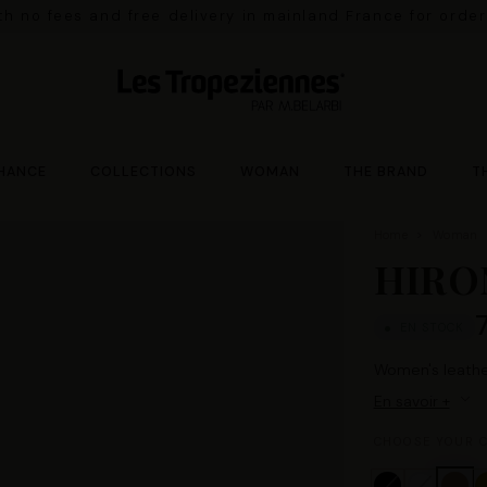
ith no fees and free delivery in mainland France for orde
HANCE
COLLECTIONS
WOMAN
THE BRAND
T
Home
Woman
HIRO
EN STOCK
Women's leathe
En savoir +
CHOOSE YOUR C