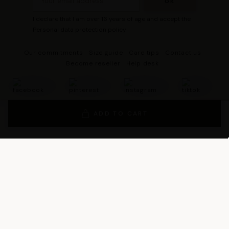
I declare that I am over 16 years of age and accept the
Personal data protection policy
Our commitments
Size guide
Care tips
Contact us
Become reseller
Help desk
ADD TO CART
© 2026 - DRESCO All rights reserved
Legal notice
Cookie management
Personal data protection policy
General Terms and Conditions of Sales
General Conditions of Use
General terms and conditions of use of the loyalty program
Legal Guarantee Notice