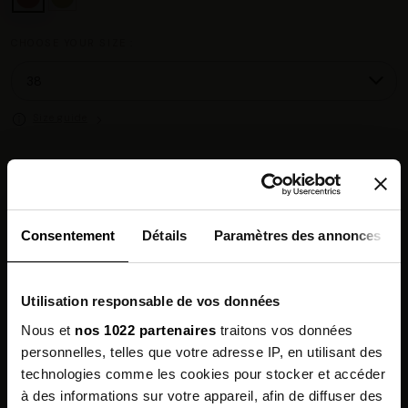
CHOOSE YOUR SIZE :
Size guide
Chez vous en 3 à 5 jours ouvrés
◉
Livraison offerte dès 100 €
✓
14 jours pour changer d'avis
↺
Consentement
Détails
Paramètres des annonces
Point relais disponible
◎
Utilisation responsable de vos données
Description
Nous et
nos 1022 partenaires
traitons vos données
personnelles, telles que votre adresse IP, en utilisant des
Features
technologies comme les cookies pour stocker et accéder
à des informations sur votre appareil, afin de diffuser des
Environmental qualities