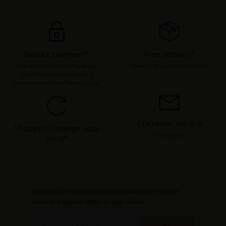
préférences en consultant notre page
Gestion des
cookies
.
Secure payment*
Free delivery*
Visa, Mastercard, ApplePay, Paypal,
From €100 purchase in France
Alma (instalment payments, 3
instalments with no fees for purch
Customer service
14 days to change your
Contact us
mind*
Join our community and receive a welcome promo
code and special offers all year round!