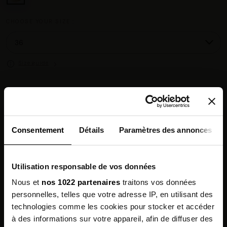
CHOOSE YOUR SIZE :
Size guide
Chez vous en 3 à 5 jours ouvrés
◉
Livraison offerte dès 100 €
✓
14 jours pour changer d'avis
↺
Consentement
Détails
Paramètres des annonces
Point relais disponible
◎
Utilisation responsable de vos données
Description
Nous et
nos 1022 partenaires
traitons vos données
personnelles, telles que votre adresse IP, en utilisant des
Features
technologies comme les cookies pour stocker et accéder
à des informations sur votre appareil, afin de diffuser des
Environmental qualities