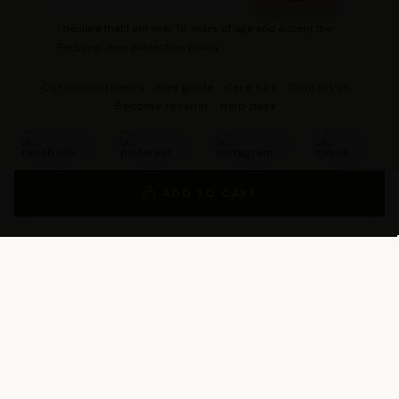
I declare that I am over 16 years of age and accept the
Personal data protection policy
Our commitments
Size guide
Care tips
Contact us
Become reseller
Help desk
ADD TO CART
© 2026 - DRESCO All rights reserved
Legal notice
Cookie management
Personal data protection policy
General Terms and Conditions of Sales
General Conditions of Use
General terms and conditions of use of the loyalty program
Legal Guarantee Notice
Les Tropeziennes par M. Belarbi
team wishes you a good shopping!