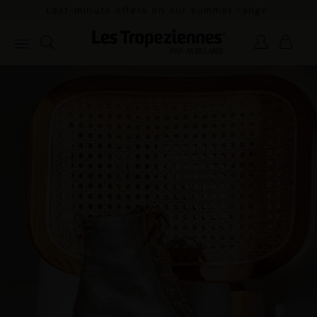
Last-minute offers on our summer range.
Pay in 3x w