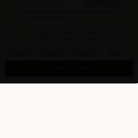
I declare that I am over 16 years of age and accept the
Personal data protection policy
Our commitments
Size guide
Care tips
Contact us
Become reseller
Help desk
ADD TO CART
© 2026 - DRESCO All rights reserved
Legal notice
Cookie management
Personal data protection policy
General Terms and Conditions of Sales
General Conditions of Use
General terms and conditions of use of the loyalty program
Legal Guarantee Notice