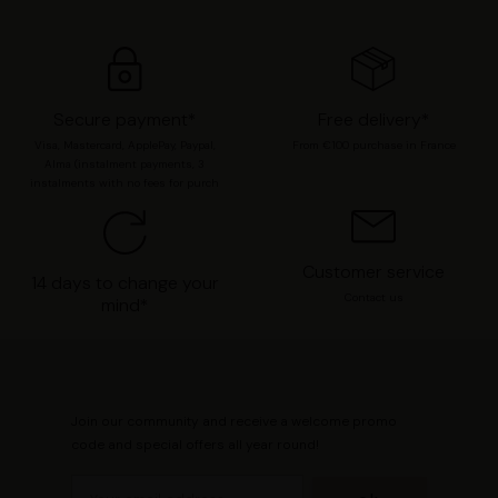
préférences en consultant notre page
Gestion des
cookies
.
Secure payment*
Free delivery*
Visa, Mastercard, ApplePay, Paypal,
From €100 purchase in France
Alma (instalment payments, 3
instalments with no fees for purch
Customer service
14 days to change your
Contact us
mind*
Join our community and receive a welcome promo
code and special offers all year round!