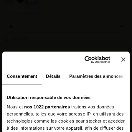
CHOOSE YOUR SIZE :
Size guide
Chez vous en 3 à 5 jours ouvrés
◉
Livraison offerte dès 100 €
✓
14 jours pour changer d'avis
↺
Consentement
Détails
Paramètres des annonces
Point relais disponible
◎
Utilisation responsable de vos données
Description
Nous et
nos 1022 partenaires
traitons vos données
personnelles, telles que votre adresse IP, en utilisant des
Features
technologies comme les cookies pour stocker et accéder
à des informations sur votre appareil, afin de diffuser des
Environmental qualities