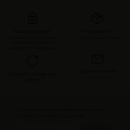
moment modifier vos préférences en consultant notre
page
Gestion des cookies
.
Secure payment*
Free delivery*
Visa, Mastercard, ApplePay, Paypal,
From €100 purchase in France
Alma (instalment payments, 3
instalments with no fees for purch
Customer service
14 days to change your
Contact us
mind*
Join our community and receive a welcome promo
code and special offers all year round!