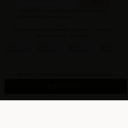
I declare that I am over 16 years of age and accept the
Personal data protection policy
Our commitments
Size guide
Care tips
Contact us
Become reseller
Help desk
© 2026 - DRESCO All rights reserved
Legal notice
Cookie management
Personal data protection policy
ADD TO CART
General Terms and Conditions of Sales
General Conditions of Use
General terms and conditions of use of the loyalty program
Legal Guarantee Notice