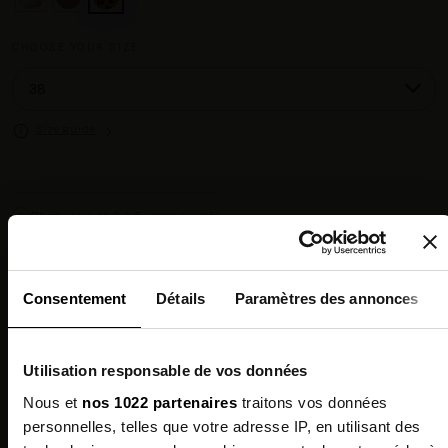
CHOOSE YOUR SIZE :
Size guide
Chez vous en 3 à 5 jours ouvrés
◉
Livraison offerte dès 100 €
✓
14 jours pour changer d'avis
↺
Point relais disponible
◎
Consentement
Détails
Paramètres des annonces
Description
Utilisation responsable de vos données
Features
Nous et
nos 1022 partenaires
traitons vos données
personnelles, telles que votre adresse IP, en utilisant des
Environmental qualities