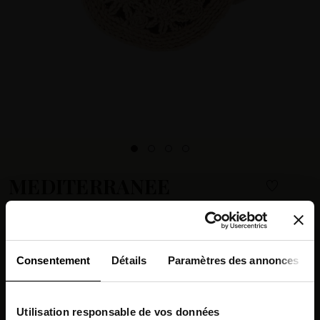
MEDITERRANEE
55.90 €
EN STOCK
MÉDITERRANÉE round raffia-effect bag – with rigid handles
Consentement
Détails
Paramètres des annonces
Learn more +
CHOOSE YOUR COLOR :
Utilisation responsable de vos données