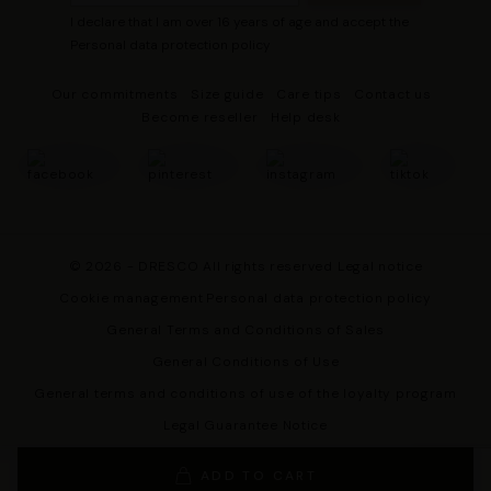
« Refuser » pour vous y opposer ou de sélectionner vos
I declare that I am over 16 years of age and accept the
préférences concernant chaque catégorie de cookie en
Personal data protection policy
cliquant sur « Valider la sélection » pour valider vos
options. Vous pouvez à tout moment modifier vos
Our commitments
Size guide
Care tips
Contact us
préférences en consultant notre page
Gestion des
Become reseller
Help desk
cookies
.
© 2026 - DRESCO All rights reserved
Legal notice
Cookie management
Personal data protection policy
General Terms and Conditions of Sales
General Conditions of Use
General terms and conditions of use of the loyalty program
Legal Guarantee Notice
ADD TO CART
Les Tropeziennes par M. Belarbi
team wishes you a good shopping!