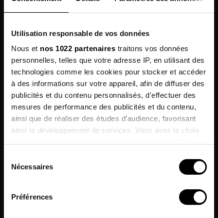
Utilisation responsable de vos données
Nous et
nos 1022 partenaires
traitons vos données
personnelles, telles que votre adresse IP, en utilisant des
technologies comme les cookies pour stocker et accéder
à des informations sur votre appareil, afin de diffuser des
publicités et du contenu personnalisés, d'effectuer des
mesures de performance des publicités et du contenu,
Sign up for
ainsi que de réaliser des études d’audience, favorisant
our newsletter
ainsi le développement de services. Vous avez le choix
quant à l'utilisation de vos données et à leurs finalités.
enjoy 10% off on your next
order !
Vous pouvez modifier ou retirer votre consentement à
Sélection
tout moment en consultant la Déclaration relative aux
Nécessaires
du
cookies ou en cliquant sur l'icône de confidentialité.
I agree to receive information
consentement
Le 04/30/2024
& commercial offers from the brand.
Make it pop!
Préférences
Si vous le permettez, nous aimerions également :
*Excluding current promotions.
Collecter des informations sur votre localisation