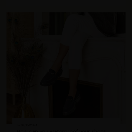
compte utilisateur telles que votre adresse e-mail et les
identifiants des cookies. Vous avez le choix
d’« Accepter » pour consentir à ces utilisations, de
« Refuser » pour vous y opposer ou de sélectionner vos
préférences concernant chaque catégorie de cookie en
cliquant sur « Valider la sélection » pour valider vos
options. Vous pouvez à tout moment modifier vos
préférences en consultant notre page
Gestion des
cookies
.
Le 04/15/2024
How can you waterproof your shoes