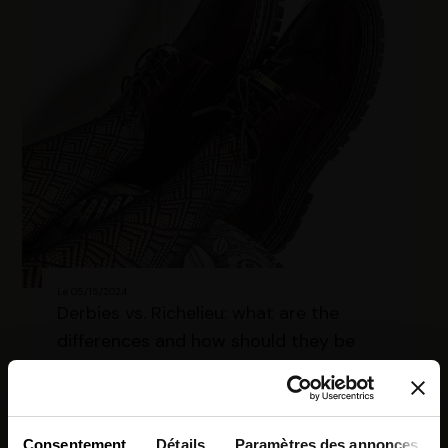
Le 05/15/2024
Derbies vs. Richelieu: what are the
differences and how should they be
worn?
Consentement
Détails
Paramètres des annonces