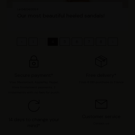
Le 04/04/2024
Our most beautiful heeled sandals!
<
1
...
4
5
6
7
8
>
Secure payment*
Free delivery*
Visa, Mastercard, ApplePay, Paypal,
From €100 purchase in France
Alma (instalment payments, 3
instalments with no fees for purch
Customer service
14 days to change your
Contact us
mind*