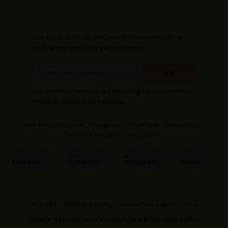
Join our community and receive a welcome promo
code and special offers all year round!
I declare that I am over 16 years of age and accept the
Personal data protection policy
Our commitments
Size guide
Care tips
Contact us
Become reseller
Help desk
© 2026 - DRESCO All rights reserved
Legal notice
Cookie management
Personal data protection policy