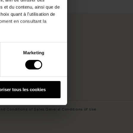
s et du contenu, ainsi que de
oix quant à l'utilisation de
moment en consultant la
nd!
à plusieurs mètres près
Marketing
pécifiques (empreintes
Help desk
, reportez-vous à la
section «
claration sur les cookies.
riser tous les cookies
hnologies similaires pour
ez, nous pourrons stocker,
nd Conditions of Sales
General Conditions of Use
 IP, les informations de
 avez le choix d’« Accepter »
s préférences concernant