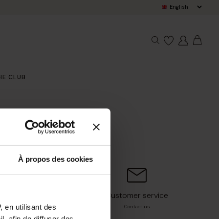
Pay in 3x w
HE CLUB
À propos des cookies
Customer service
r mind*
 en utilisant des
Contact us
, afin de diffuser des