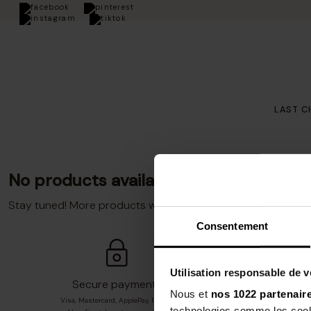
 orders over €100
LAST C
No products available yet
Stay tuned! More products will be shown here as they are 
Consentement
Utilisation responsable de 
Secure payment*
Nous et
nos 1022 partenair
Visa, Mastercard, ApplePay, Paypal,
Fro
technologies comme les cooki