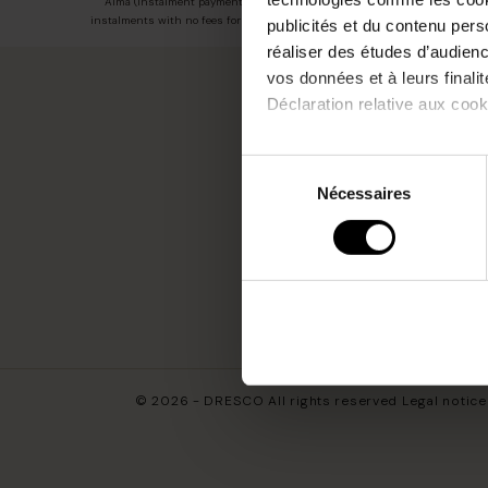
Alma (instalment payments, 3
instalments with no fees for purch
publicités et du contenu per
réaliser des études d’audienc
vos données et à leurs final
Déclaration relative aux cooki
Join our 
Si vous le permettez, nous a
Sélection
Collecter des informatio
Nécessaires
du
Identifier votre appareil
I declare
consentement
digitales).
Our comm
Pour en savoir plus sur le tr
Détails »
. Vous pouvez modifi
Les Tropeziennes par M. Belar
fournir, mettre à jour, améli
© 2026 - DRESCO All rights reserved
Legal notice
accéder et traiter des donnée
votre compte utilisateur tell
pour consentir à ces utilisa