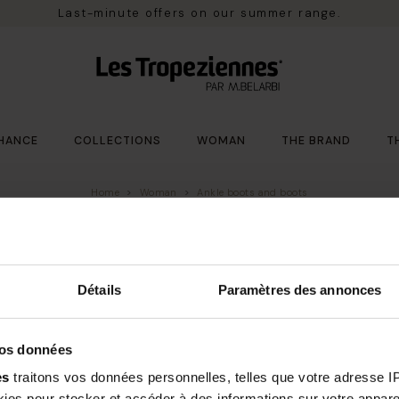
Last-minute offers on our summer range.
HANCE
COLLECTIONS
WOMAN
THE BRAND
T
Home
Woman
Ankle boots and boots
added.
Détails
Paramètres des annonces
vos données
Free delivery*
14 days to change you
es
traitons vos données personnelles, telles que votre adresse IP,
m €100 purchase in France
es pour stocker et accéder à des informations sur votre appareil