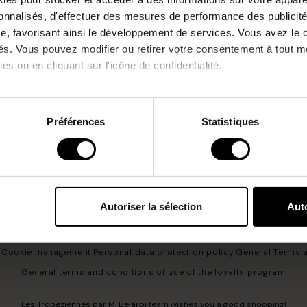
sonnalisés, d'effectuer des mesures de performance des publicité
e, favorisant ainsi le développement de services. Vous avez le ch
ités. Vous pouvez modifier ou retirer votre consentement à tout 
es ou en cliquant sur l'icône de confidentialité.
community and receive a welcome promo code and special offers all year rou
imerions également :
ns sur votre localisation géographique qui peuvent être précises 
Préférences
Statistiques
 en l'analysant activement pour en relever les caractéristiques s
 that I am over 16 years of age and accept the Personal data protection policy
itments
Size guide
Care tips
Contact us
Become reseller
aitement de vos données personnelles et définir vos préférences
er ou retirer votre consentement à tout moment à partir de la dé
Autoriser la sélection
Auto
bi et nos partenaires souhaitons utiliser des cookies et des tec
orer nos services et personnaliser les annonces. Si vous l’accept
Cookie management
Personal data protection policy
General Terms a
s personnelles telles que vos visites à ce site Web, les adresses
General terms and conditions of use of the loyalty program
es que votre adresse e-mail et les identifiants des cookies. Vous
tions, de « Refuser » pour vous y opposer ou de sélectionner vo
Les Tropeziennes par M. Belarbi
team wishes you a good shopping!