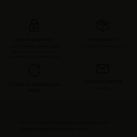
sélection » pour valider vos options. Vous pouvez à tout
moment modifier vos préférences en consultant notre
page
Gestion des cookies
.
Secure payment*
Free delivery*
Visa, Mastercard, ApplePay, Paypal,
From €100 purchase in France
Alma (instalment payments, 3
instalments with no fees for purch
Customer service
14 days to change your
Contact us
mind*
Join our community and receive a welcome promo
code and special offers all year round!