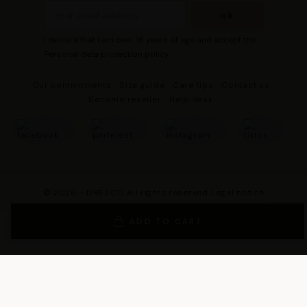
I declare that I am over 16 years of age and accept the
Personal data protection policy
Our commitments
Size guide
Care tips
Contact us
Become reseller
Help desk
© 2026 - DRESCO All rights reserved
Legal notice
Cookie management
Personal data protection policy
ADD TO CART
General Terms and Conditions of Sales
General Conditions of Use
General terms and conditions of use of the loyalty program
Legal Guarantee Notice