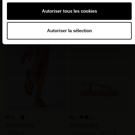
Pour en savoir plus sur le traitement de vos données
Autoriser tous les cookies
personnelles et définir vos préférences, reportez-vous à la
HATOME
HARABESQUE
section « Détails »
. Vous pouvez modifier ou retirer votre
69.90 €
79.90 €
consentement à tout moment à partir de la déclaration sur
Autoriser la sélection
les cookies.
PROMO !
Les Tropeziennes par M. Belarbi et nos
partenaires souhaitons utiliser des cookies et des
technologies similaires pour fournir, mettre à jour, améliorer
nos services et personnaliser les annonces. Si vous
l’acceptez, nous pourrons stocker, accéder et traiter des
données personnelles telles que vos visites à ce site Web,
les adresses IP, les informations de votre compte
utilisateur telles que votre adresse e-mail et les identifiants
des cookies. Vous avez le choix d’« Accepter » pour
consentir à ces utilisations, de « Refuser » pour vous y
opposer ou de sélectionner vos préférences concernant
MONAGUM
MONATRES
chaque catégorie de cookie en cliquant sur « Valider la
65.00 €
48.93 €
69.90 €
-30%