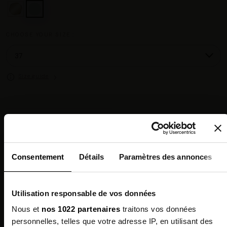
CHOOSE YOUR SIZE :
Size guide
Chez vous en 3 à 5 jours ouvrés
◉
Livraison offerte dès 100 €
✓
14 jours pour changer d'avis
↺
Point relais disponible
◎
Consentement
Détails
Paramètres des annonces
Description
Utilisation responsable de vos données
Features
Nous et
nos 1022 partenaires
traitons vos données
personnelles, telles que votre adresse IP, en utilisant des