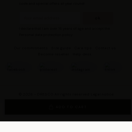
code and special offers all year round!
I declare that I am over 16 years of age and accept the
Personal data protection policy
Our commitments
Size guide
Care tips
Contact us
Become reseller
Help desk
© 2026 - DRESCO All rights reserved
Legal notice
Cookie management
Personal data protection policy
ADD TO CART
General Terms and Conditions of Sales
General Conditions of Use
General terms and conditions of use of the loyalty program