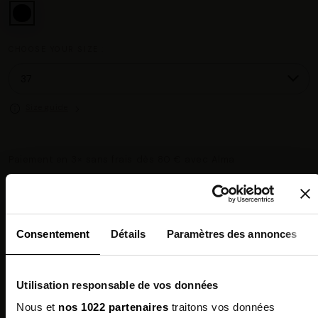
CHOOSE YOUR SIZE :
Size guide
Paiement en 3× sans frais dès 80 € avec Alma
Chez vous en 3 à 5 jours ouvrés
◉
Livraison offerte dès 100 €
✓
14 jours pour changer d'avis
↺
Consentement
Détails
Paramètres des annonces
Point relais disponible
◎
Description
Utilisation responsable de vos données
Nous et
nos 1022 partenaires
traitons vos données