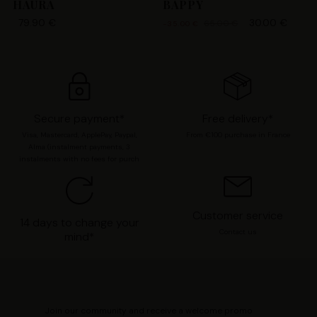
chaque catégorie de cookie en cliquant sur « Valider la
HAURA
BAPPY
sélection » pour valider vos options. Vous pouvez à tout
79.90 €
30.00 €
65.00 €
-35.00 €
moment modifier vos préférences en consultant notre
page
Gestion des cookies
.
Secure payment*
Free delivery*
Visa, Mastercard, ApplePay, Paypal,
From €100 purchase in France
Alma (instalment payments, 3
instalments with no fees for purch
Customer service
14 days to change your
Contact us
mind*
Join our community and receive a welcome promo