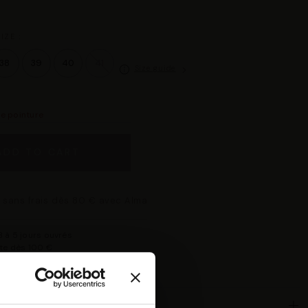
IZE :
38
39
40
41
Size guide
re pointure
ADD TO CART
 sans frais dès 80 € avec Alma
 à 5 jours ouvrés
rte dès 100 €
changer d'avis
isponible