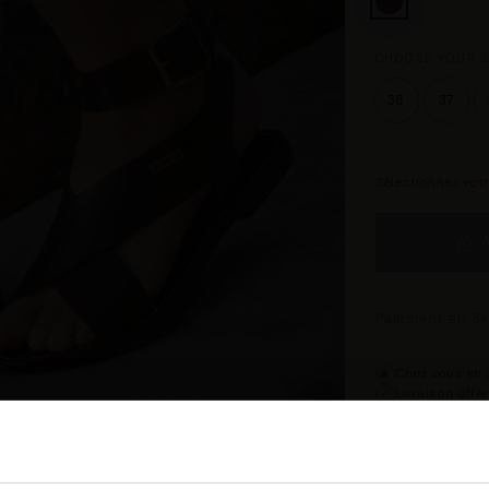
CHOOSE YOUR S
36
37
Sélectionnez vot
Paiement en 3×
Chez vous en 3
◉
Livraison offe
✓
14 jours pour 
↺
Point relais d
◎
Description