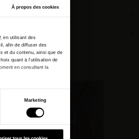
À propos des cookies
or
tter
 qualities
 en utilisant des
, afin de diffuser des
r next
s et du contenu, ainsi que de
oix quant à l'utilisation de
:
moment en consultant la
nd.
à plusieurs mètres près
Marketing
pécifiques (empreintes
, reportez-vous à la
section «
claration sur les cookies.
riser tous les cookies