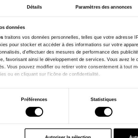
Détails
Paramètres des annonces
Features
Sign up f
vos données
our newsle
Environmental
es
traitons vos données personnelles, telles que votre adresse IP,
es pour stocker et accéder à des informations sur votre appareil
enjoy 10% off on you
sonnalisés, d'effectuer des mesures de performance des publicité
order !
e, favorisant ainsi le développement de services. Vous avez le ch
Customers who bought this product also bought
ités. Vous pouvez modifier ou retirer votre consentement à tout 
es ou en cliquant sur l'icône de confidentialité.
I agree to receive information
PROMO !
imerions également :
& commercial offers from the bra
ns sur votre localisation géographique qui peuvent être précises 
Préférences
Statistiques
 en l'analysant activement pour en relever les caractéristiques s
*Excluding current promotions.
aitement de vos données personnelles et définir vos préférences
er ou retirer votre consentement à tout moment à partir de la dé
Autoriser la sélection
Auto