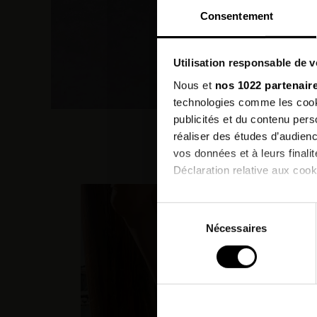
Consentement
Utilisation responsable de 
Nous et
nos 1022 partenair
technologies comme les cooki
publicités et du contenu per
réaliser des études d’audienc
vos données et à leurs final
Déclaration relative aux cooki
Si vous le permettez, nous a
Sélection
Collecter des informatio
Nécessaires
du
Identifier votre appareil
consentement
digitales).
Pour en savoir plus sur le tr
Détails »
. Vous pouvez modifi