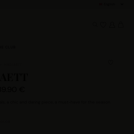
Pay in 3x w
HE CLUB
HAGLAETT
AETT
89.90 €
s, a chic and daring piece, a must-have for the season.
OLOR :