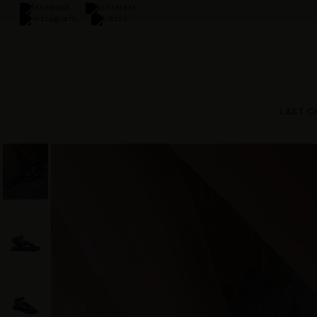
 orders over €100
LAST C