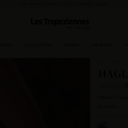
Last-minute offers on our summer range.
HANCE
COLLECTIONS
WOMAN
THE BRAND
T
Home
Woman
HAGL
EN STOCK
HAGLAETT sandal
En savoir +
CHOOSE YOUR C