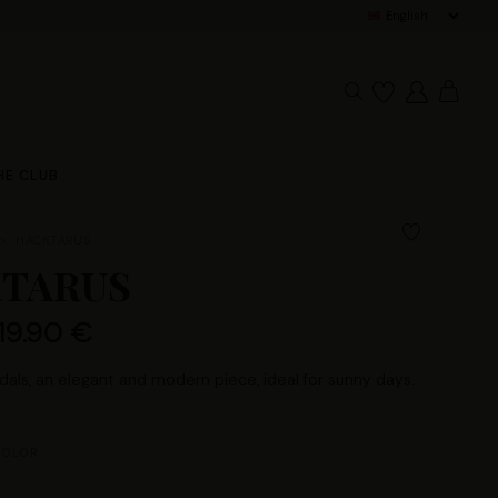
d free delivery in mainland France for orders over €100
HE CLUB
HACKTARUS
TARUS
119.90 €
ls, an elegant and modern piece, ideal for sunny days.
OLOR :