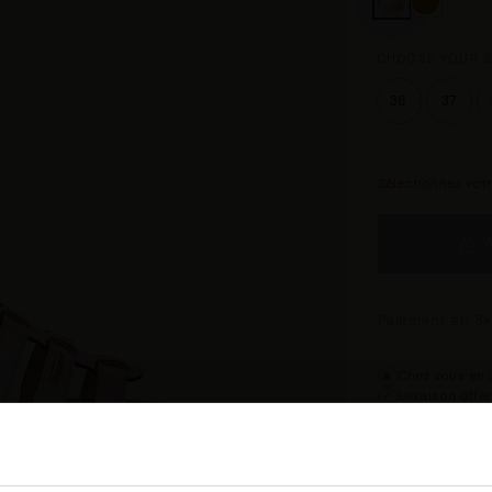
CHOOSE YOUR S
36
37
Sélectionnez vot
Paiement en 3×
Chez vous en 3
◉
Livraison offe
✓
14 jours pour 
↺
Point relais d
◎
Description