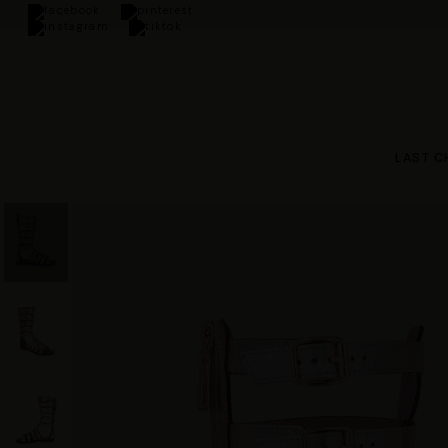
t-minute offers on our summer range.
LAST C