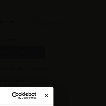
IZE :
38
39
40
41
Size guide
re pointure
ADD TO CART
 sans frais dès 80 € avec Alma
 à 5 jours ouvrés
rte dès 100 €
changer d'avis
isponible