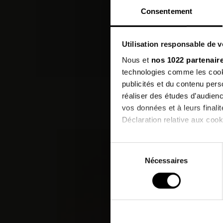
Consentement
Utilisation responsable de 
Nous et
nos 1022 partenair
technologies comme les cooki
publicités et du contenu per
réaliser des études d’audienc
vos données et à leurs final
Déclaration relative aux cooki
Si vous le permettez, nous a
Sélection
Collecter des informatio
Nécessaires
du
Identifier votre appareil
consentement
digitales).
Pour en savoir plus sur le tr
Détails »
. Vous pouvez modifi