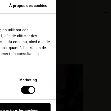
À propos des cookies
or
tter
 qualities
 en utilisant des
, afin de diffuser des
r next
s et du contenu, ainsi que de
oix quant à l'utilisation de
:
moment en consultant la
nd.
à plusieurs mètres près
Marketing
pécifiques (empreintes
, reportez-vous à la
section «
claration sur les cookies.
riser tous les cookies