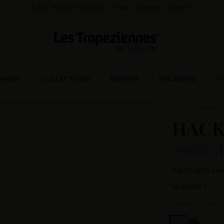
Pay in 3x with no fees an
HANCE
COLLECTIONS
WOMAN
THE BRAND
T
Home
Woman
HACK
EN STOCK
HACKTARUS sanda
En savoir +
CHOOSE YOUR C