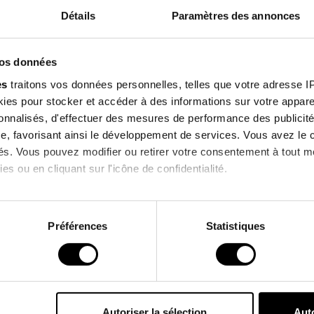
Détails
Paramètres des annonces
Features
Sign up f
vos données
our newsle
Environmental
es
traitons vos données personnelles, telles que votre adresse IP,
es pour stocker et accéder à des informations sur votre appareil
enjoy 10% off on you
sonnalisés, d'effectuer des mesures de performance des publicité
order !
e, favorisant ainsi le développement de services. Vous avez le ch
Customers who bought this product also bought
ités. Vous pouvez modifier ou retirer votre consentement à tout 
es ou en cliquant sur l'icône de confidentialité.
I agree to receive information
imerions également :
& commercial offers from the bra
ns sur votre localisation géographique qui peuvent être précises 
Préférences
Statistiques
 en l'analysant activement pour en relever les caractéristiques s
*Excluding current promotions.
aitement de vos données personnelles et définir vos préférences
er ou retirer votre consentement à tout moment à partir de la dé
Autoriser la sélection
Auto