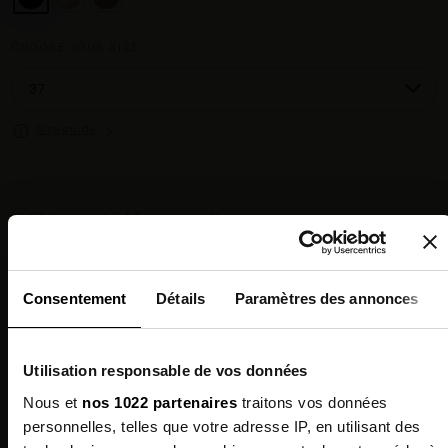
CHOOSE YOUR SIZE :
Size guide
Chez vous en 3 à 5 jours ouvrés
◉
Livraison offerte dès 100 €
✓
14 jours pour changer d'avis
↺
Point relais disponible
◎
Consentement
Détails
Paramètres des annonces
Description
Utilisation responsable de vos données
Features
Nous et
nos 1022 partenaires
traitons vos données
personnelles, telles que votre adresse IP, en utilisant des
Environmental qualities