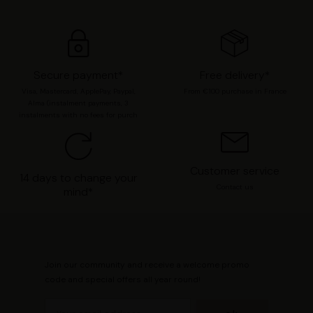
moment modifier vos préférences en consultant notre
page
Gestion des cookies
.
Secure payment*
Free delivery*
Visa, Mastercard, ApplePay, Paypal,
From €100 purchase in France
Alma (instalment payments, 3
instalments with no fees for purch
Customer service
14 days to change your
Contact us
mind*
Join our community and receive a welcome promo
code and special offers all year round!