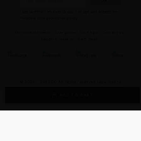
I declare that I am over 16 years of age and accept the
Personal data protection policy
Our commitments
Size guide
Care tips
Contact us
Become reseller
Help desk
© 2026 - DRESCO All rights reserved
Legal notice
Cookie management
Personal data protection policy
ADD TO CART
General Terms and Conditions of Sales
General Conditions of Use
General terms and conditions of use of the loyalty program
Legal Guarantee Notice