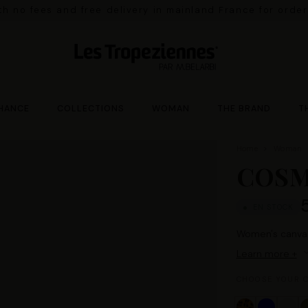
ith no fees and free delivery in mainland France for orde
HANCE
COLLECTIONS
WOMAN
THE BRAND
T
Home
Woman
COSM
EN STOCK
Women's canvas
Learn more +
CHOOSE YOUR C