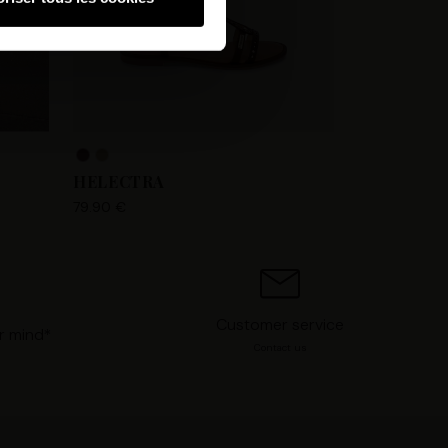
hnologies similaires pour
ez, nous pourrons stocker,
 IP, les informations de
 avez le choix d’« Accepter »
s préférences concernant
. Vous pouvez à tout moment
HELECTRA
79.90 €
Customer service
r mind*
Contact us