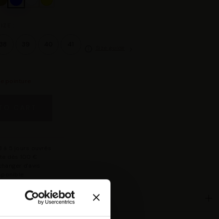
IZE :
38
39
40
41
Size guide
re pointure
TO CART
 à 5 jours ouvrés
rte dès 100 €
changer d'avis
isponible