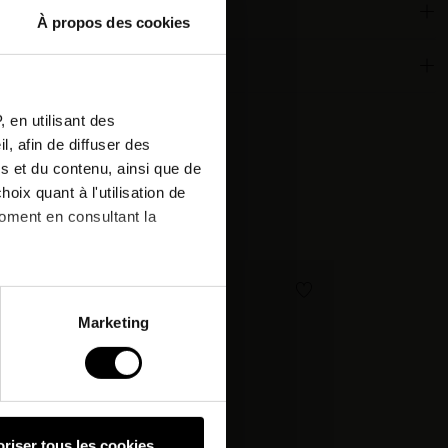
À propos des cookies
or
 qualities
tter
 en utilisant des
, afin de diffuser des
r next
s et du contenu, ainsi que de
oix quant à l'utilisation de
:
moment en consultant la
nd.
à plusieurs mètres près
Marketing
pécifiques (empreintes
, reportez-vous à la
section «
claration sur les cookies.
riser tous les cookies