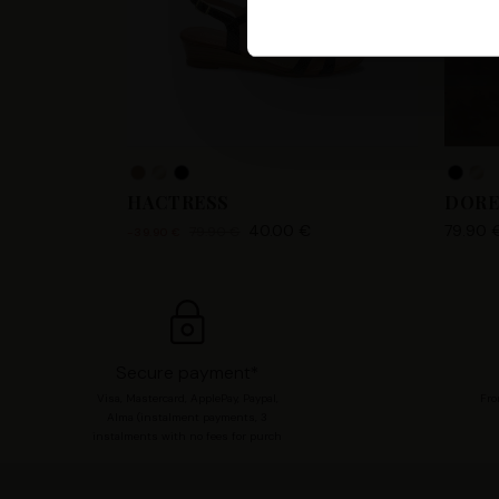
Les Tropeziennes par M. Belar
fournir, mettre à jour, améli
accéder et traiter des donnée
votre compte utilisateur tell
pour consentir à ces utilisa
chaque catégorie de cookie e
modifier vos préférences en 
HACTRESS
DORE
40.00 €
79.90 
79.90 €
-39.90 €
Secure payment*
Visa, Mastercard, ApplePay, Paypal,
Fro
Alma (instalment payments, 3
instalments with no fees for purch