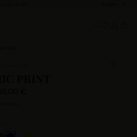
rs over €100
HE CLUB
COSMIC PRINT
IC PRINT
55.00 €
 trainers
OLOR :