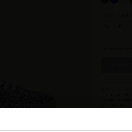
CHOOSE YOUR S
36
37
Sélectionnez vot
ADD 
Chez vous en 3
◉
Livraison offe
✓
14 jours pour 
↺
Point relais d
◎
Description