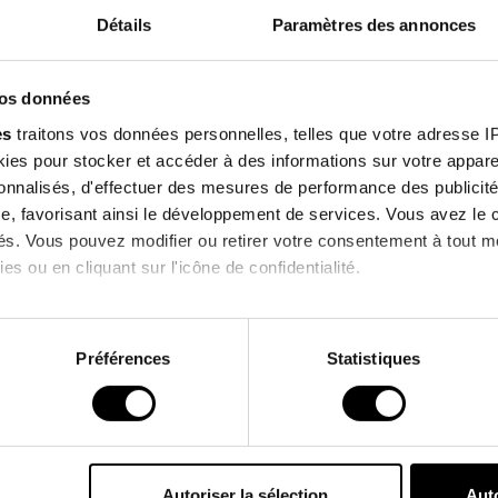
Features
Détails
Paramètres des annonces
Sign up f
Environmental
vos données
our newsle
es
traitons vos données personnelles, telles que votre adresse IP,
es pour stocker et accéder à des informations sur votre appareil
enjoy 10% off on you
sonnalisés, d'effectuer des mesures de performance des publicité
order !
e, favorisant ainsi le développement de services. Vous avez le ch
Customers who bought this product also bought
ités. Vous pouvez modifier ou retirer votre consentement à tout 
es ou en cliquant sur l'icône de confidentialité.
I agree to receive information
PROMO !
imerions également :
& commercial offers from the bra
ns sur votre localisation géographique qui peuvent être précises 
Préférences
Statistiques
 en l'analysant activement pour en relever les caractéristiques s
*Excluding current promotions.
aitement de vos données personnelles et définir vos préférences
er ou retirer votre consentement à tout moment à partir de la dé
Autoriser la sélection
Auto