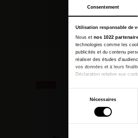
Consentement
Utilisation responsable de 
Nous et
nos 1022 partenair
technologies comme les cooki
publicités et du contenu per
réaliser des études d’audienc
vos données et à leurs final
Déclaration relative aux cooki
PROMO !
Si vous le permettez, nous a
Sélection
Collecter des informatio
Nécessaires
du
Identifier votre appareil
consentement
digitales).
Pour en savoir plus sur le tr
Détails »
. Vous pouvez modifi