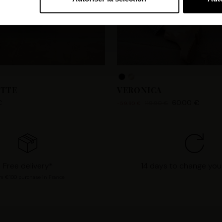
bi et nos partenaires souhaitons utiliser des cookies et des tec
orer nos services et personnaliser les annonces. Si vous l’accept
s personnelles telles que vos visites à ce site Web, les adresses
es que votre adresse e-mail et les identifiants des cookies. Vous
tions, de « Refuser » pour vous y opposer ou de sélectionner vo
n cliquant sur « Valider la sélection » pour valider vos options
consultant notre page
Gestion des cookies
.
TTE
VERONICA
€
60.00 €
119.90 €
-59.90 €
Free delivery*
14 days to change you
m €100 purchase in France