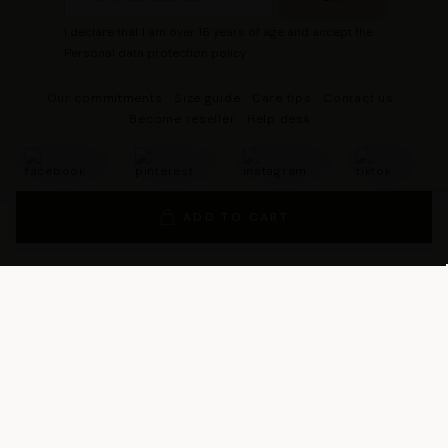
I declare that I am over 16 years of age and accept the
Personal data protection policy
Our commitments
Size guide
Care tips
Contact us
Become reseller
Help desk
ADD TO CART
© 2026 - DRESCO All rights reserved
Legal notice
Cookie management
Personal data protection policy
General Terms and Conditions of Sales
General Conditions of Use
General terms and conditions of use of the loyalty program
Legal Guarantee Notice
Les Tropeziennes par M. Belarbi
team wishes you a good shopping!