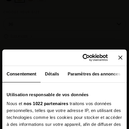
CHOOSE YOUR SIZE :
Size guide
Chez vous en 3 à 5 jours ouvrés
◉
Livraison offerte dès 100 €
✓
14 jours pour changer d'avis
↺
Consentement
Détails
Paramètres des annonces
Point relais disponible
◎
Utilisation responsable de vos données
Description
Nous et
nos 1022 partenaires
traitons vos données
personnelles, telles que votre adresse IP, en utilisant des
Features
technologies comme les cookies pour stocker et accéder
à des informations sur votre appareil, afin de diffuser des
Environmental qualities