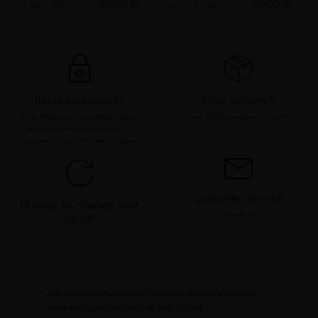
40.00 €
60.00 €
75.00 €
125.00 €
-35.00 €
-65.00 €
préférences en consultant notre page
Gestion des
cookies
.
Secure payment*
Free delivery*
Visa, Mastercard, ApplePay, Paypal,
From €100 purchase in France
Alma (instalment payments, 3
instalments with no fees for purch
Customer service
14 days to change your
Contact us
mind*
Join our community and receive a welcome promo
code and special offers all year round!