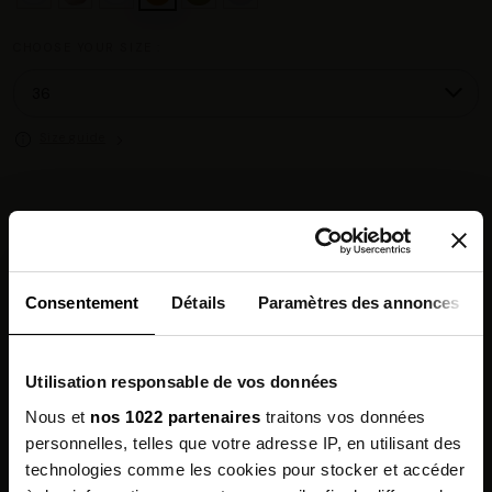
CHOOSE YOUR SIZE :
Size guide
Paiement en 3× sans frais dès 80 € avec Alma
Chez vous en 3 à 5 jours ouvrés
◉
Livraison offerte dès 100 €
✓
Consentement
Détails
Paramètres des annonces
14 jours pour changer d'avis
↺
Point relais disponible
◎
Utilisation responsable de vos données
Description
Nous et
nos 1022 partenaires
traitons vos données
personnelles, telles que votre adresse IP, en utilisant des
Features
technologies comme les cookies pour stocker et accéder