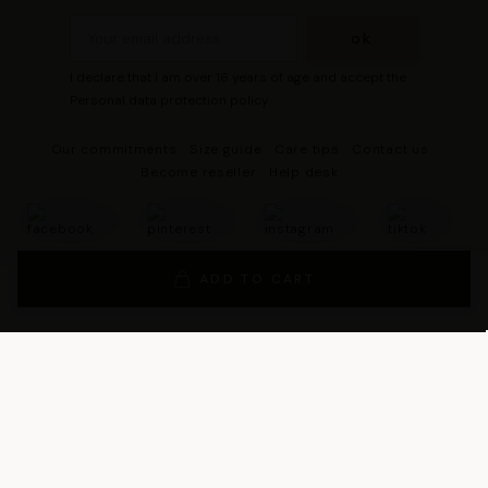
I declare that I am over 16 years of age and accept the
Personal data protection policy
Our commitments
Size guide
Care tips
Contact us
Become reseller
Help desk
ADD TO CART
© 2026 - DRESCO All rights reserved
Legal notice
Cookie management
Personal data protection policy
General Terms and Conditions of Sales
General Conditions of Use
General terms and conditions of use of the loyalty program
Legal Guarantee Notice