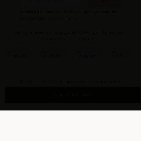
I declare that I am over 16 years of age and accept the
Personal data protection policy
Our commitments
Size guide
Care tips
Contact us
Become reseller
Help desk
© 2026 - DRESCO All rights reserved
Legal notice
Cookie management
Personal data protection policy
ADD TO CART
General Terms and Conditions of Sales
General Conditions of Use
General terms and conditions of use of the loyalty program
Legal Guarantee Notice