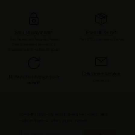
moment modifier vos préférences en consultant notre
page
Gestion des cookies
.
Secure payment*
Free delivery*
Visa, Mastercard, ApplePay, Paypal,
From €100 purchase in France
Alma (instalment payments, 3
instalments with no fees for purch
Customer service
14 days to change your
Contact us
mind*
Join our community and receive a welcome promo
code and special offers all year round!