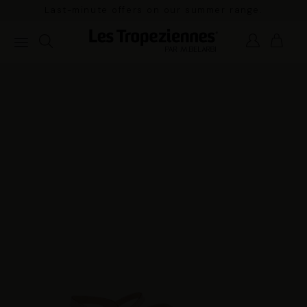
ute offers on our summer range.
Pay in 3x with no fees a
o