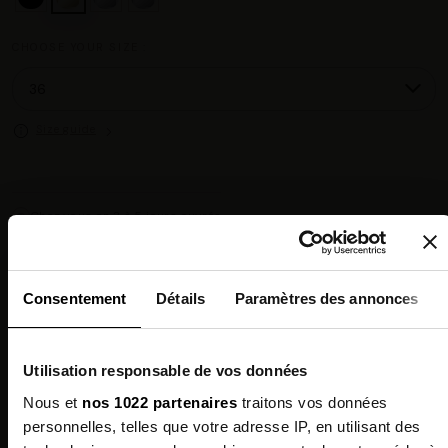
CHOOSE YOUR SIZE :
Size guide
Chez vous en 3 à 5 jours ouvrés
◉
Livraison offerte dès 100 €
✓
14 jours pour changer d'avis
↺
Point relais disponible
◎
Consentement
Détails
Paramètres des annonces
Description
Utilisation responsable de vos données
Features
Nous et
nos 1022 partenaires
traitons vos données
personnelles, telles que votre adresse IP, en utilisant des
Environmental qualities