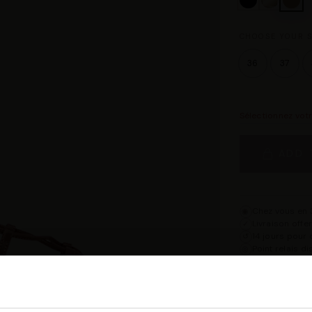
CHOOSE YOUR S
36
37
Sélectionnez vot
ADD 
Chez vous en 3
◉
Livraison offe
✓
14 jours pour 
↺
Point relais d
◎
Description