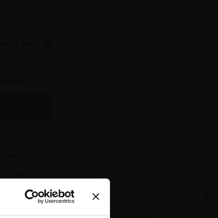
IZE :
38
39
40
41
Size guide
re pointure
TO CART
 à 5 jours ouvrés
rte dès 100 €
changer d'avis
isponible