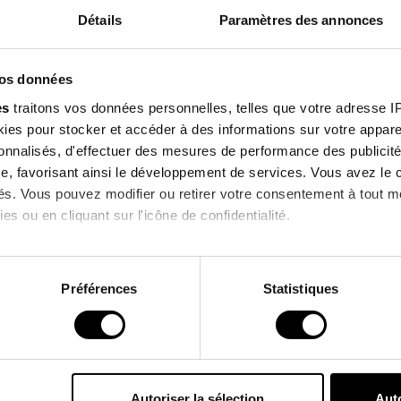
Features
Détails
Paramètres des annonces
Sign up f
Environmental
vos données
our newsle
es
traitons vos données personnelles, telles que votre adresse IP,
es pour stocker et accéder à des informations sur votre appareil
enjoy 10% off on you
sonnalisés, d'effectuer des mesures de performance des publicité
order !
e, favorisant ainsi le développement de services. Vous avez le ch
Customers who bought this product also bought
ités. Vous pouvez modifier ou retirer votre consentement à tout 
es ou en cliquant sur l'icône de confidentialité.
I agree to receive information
 !
imerions également :
& commercial offers from the bra
ns sur votre localisation géographique qui peuvent être précises 
Préférences
Statistiques
 en l'analysant activement pour en relever les caractéristiques s
*Excluding current promotions.
aitement de vos données personnelles et définir vos préférences
er ou retirer votre consentement à tout moment à partir de la dé
Autoriser la sélection
Auto