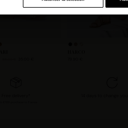
bi et nos partenaires souhaitons utiliser des cookies et des tec
orer nos services et personnaliser les annonces. Si vous l’accept
s personnelles telles que vos visites à ce site Web, les adresses
es que votre adresse e-mail et les identifiants des cookies. Vous
tions, de « Refuser » pour vous y opposer ou de sélectionner vo
n cliquant sur « Valider la sélection » pour valider vos options
consultant notre page
Gestion des cookies
.
ARI
HARCO
35.00 €
79.90 €
55.00 €
€
Free delivery*
14 days to change you
m €100 purchase in France