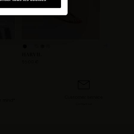
hnologies similaires pour
ez, nous pourrons stocker,
 IP, les informations de
 avez le choix d’« Accepter »
s préférences concernant
. Vous pouvez à tout moment
+4
HARVIL
55.00 €
Customer service
r mind*
Contact us