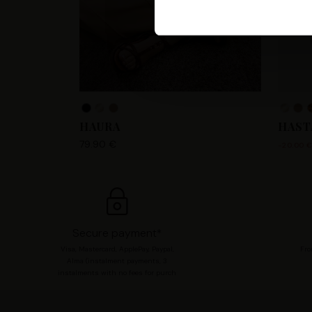
Les Tropeziennes par M. Belar
fournir, mettre à jour, améli
accéder et traiter des donnée
votre compte utilisateur tell
pour consentir à ces utilisa
chaque catégorie de cookie e
modifier vos préférences en 
HAURA
HAST
79.90 €
-20.00 
Secure payment*
Visa, Mastercard, ApplePay, Paypal,
Fro
Alma (instalment payments, 3
instalments with no fees for purch