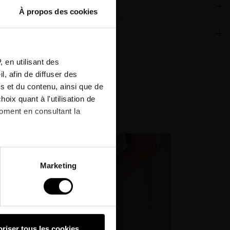
À propos des cookies
or
 qualities
tter
 en utilisant des
, afin de diffuser des
r next
s et du contenu, ainsi que de
oix quant à l'utilisation de
:
moment en consultant la
nd.
à plusieurs mètres près
Marketing
pécifiques (empreintes
, reportez-vous à la
section «
claration sur les cookies.
riser tous les cookies