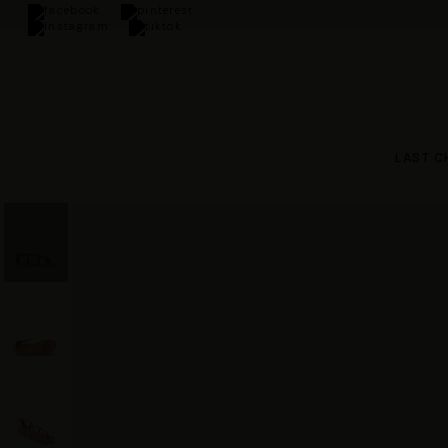
 orders over €100
LAST C