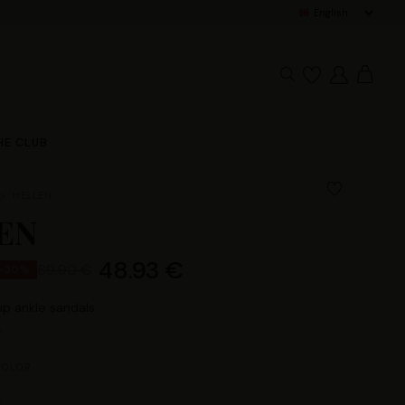
Pay in 3x w
HE CLUB
HELLEN
EN
48.93 €
69.90 €
-30%
p ankle sandals
OLOR :