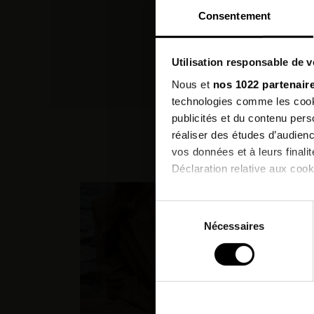
Consentement
Utilisation responsable de 
Nous et
nos 1022 partenair
technologies comme les cooki
publicités et du contenu per
réaliser des études d’audienc
vos données et à leurs final
Déclaration relative aux cooki
PROMO
Si vous le permettez, nous a
Sélection
Collecter des informatio
Nécessaires
du
Identifier votre appareil
consentement
digitales).
Pour en savoir plus sur le tr
Détails »
. Vous pouvez modifi