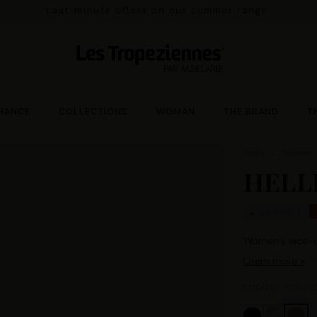
Last-minute offers on our summer range.
HANCE
COLLECTIONS
WOMAN
THE BRAND
T
Home
Woman
HELL
EN STOCK
Women's lace-u
Learn more +
CHOOSE YOUR C