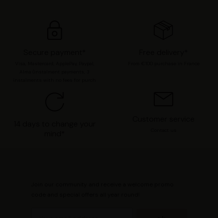
moment modifier vos préférences en consultant notre
page
Gestion des cookies
.
Secure payment*
Free delivery*
Visa, Mastercard, ApplePay, Paypal,
From €100 purchase in France
Alma (instalment payments, 3
instalments with no fees for purch
Customer service
14 days to change your
Contact us
mind*
Join our community and receive a welcome promo
code and special offers all year round!