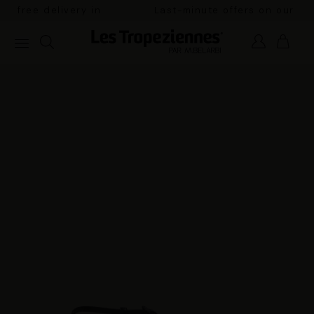
Last-minute offers on our summer range.
Pay