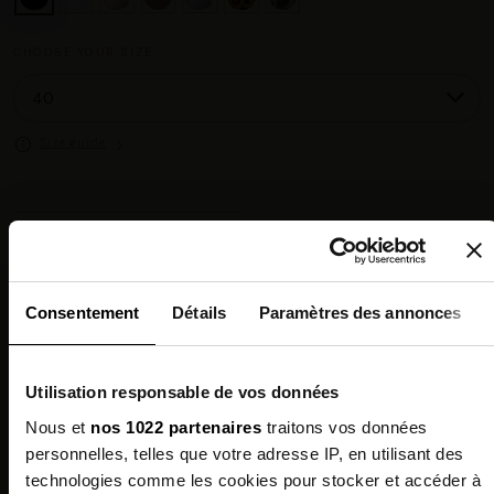
CHOOSE YOUR SIZE :
Size guide
Chez vous en 3 à 5 jours ouvrés
◉
Livraison offerte dès 100 €
✓
14 jours pour changer d'avis
↺
Point relais disponible
◎
Consentement
Détails
Paramètres des annonces
Description
Utilisation responsable de vos données
Nous et
nos 1022 partenaires
traitons vos données
Features
personnelles, telles que votre adresse IP, en utilisant des
technologies comme les cookies pour stocker et accéder à
Environmental qualities