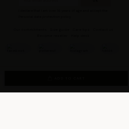
I declare that I am over 16 years of age and accept the
Personal data protection policy
Our commitments
Size guide
Care tips
Contact us
Become reseller
Help desk
© 2026 - DRESCO All rights reserved
Legal notice
ADD TO CART
Cookie management
Personal data protection policy
General Terms and Conditions of Sales
General Conditions of Use
General terms and conditions of use of the loyalty program
Les Tropeziennes par M. Belarbi
team wishes you a good shopping!