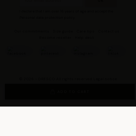
I declare that I am over 16 years of age and accept the
Personal data protection policy
Our commitments
Size guide
Care tips
Contact us
Become reseller
Help desk
© 2026 - DRESCO All rights reserved
Legal notice
Cookie management
Personal data protection policy
ADD TO CART
General Terms and Conditions of Sales
General Conditions of Use
General terms and conditions of use of the loyalty program
Legal Guarantee Notice