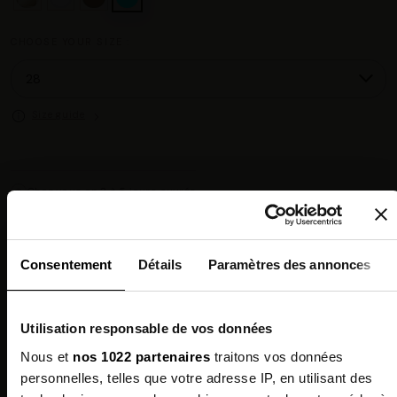
CHOOSE YOUR SIZE :
Size guide
Chez vous en 3 à 5 jours ouvrés
◉
Livraison offerte dès 100 €
✓
14 jours pour changer d'avis
↺
Point relais disponible
◎
Consentement
Détails
Paramètres des annonces
Description
Utilisation responsable de vos données
Features
Nous et
nos 1022 partenaires
traitons vos données
personnelles, telles que votre adresse IP, en utilisant des
Environmental qualities