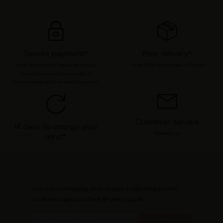
moment modifier vos préférences en consultant notre
page
Gestion des cookies
.
Secure payment*
Free delivery*
Visa, Mastercard, ApplePay, Paypal,
From €100 purchase in France
Alma (instalment payments, 3
instalments with no fees for purch
Customer service
14 days to change your
Contact us
mind*
Join our community and receive a welcome promo
code and special offers all year round!