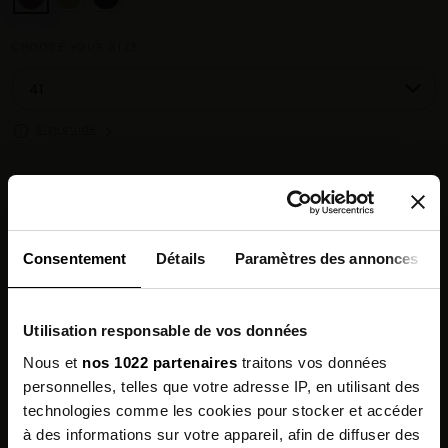
CHOOSE YOUR SIZE :
Size guide
Chez vous en 3 à 5 jours ouvrés
◉
Livraison offerte dès 100 €
✓
14 jours pour changer d'avis
↺
Consentement
Détails
Paramètres des annonces
Point relais disponible
◎
Utilisation responsable de vos données
Description
Nous et
nos 1022 partenaires
traitons vos données
personnelles, telles que votre adresse IP, en utilisant des
Features
technologies comme les cookies pour stocker et accéder
à des informations sur votre appareil, afin de diffuser des
Environmental qualities