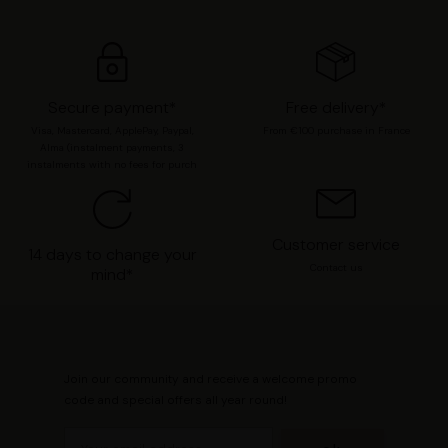
préférences en consultant notre page
Gestion des
cookies
.
Secure payment*
Free delivery*
Visa, Mastercard, ApplePay, Paypal,
From €100 purchase in France
Alma (instalment payments, 3
instalments with no fees for purch
Customer service
14 days to change your
Contact us
mind*
Join our community and receive a welcome promo
code and special offers all year round!