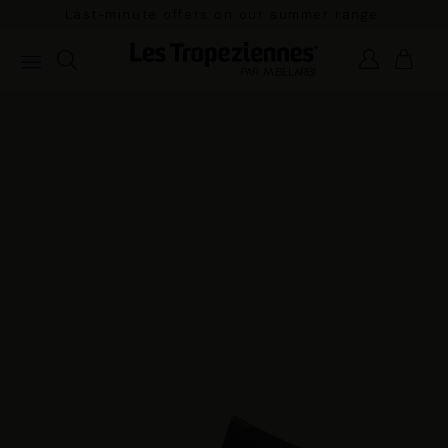
Last-minute offers on our summer range.
Pay in 3x