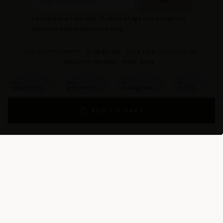
I declare that I am over 16 years of age and accept the
Personal data protection policy
Our commitments
Size guide
Care tips
Contact us
Become reseller
Help desk
ADD TO CART
© 2026 - DRESCO All rights reserved
Legal notice
Cookie management
Personal data protection policy
General Terms and Conditions of Sales
General Conditions of Use
General terms and conditions of use of the loyalty program
Legal Guarantee Notice