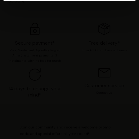
59.90 €
Les Tropeziennes par M. Belarbi et nos
partenaires souhaitons utiliser des cookies et des
technologies similaires pour fournir, mettre à jour,
améliorer nos services et personnaliser les annonces. Si
vous l’acceptez, nous pourrons stocker, accéder et
Secure payment*
Free delivery*
traiter des données personnelles telles que vos visites à
Visa, Mastercard, ApplePay, Paypal,
From €100 purchase in France
ce site Web, les adresses IP, les informations de votre
Alma (instalment payments, 3
compte utilisateur telles que votre adresse e-mail et les
instalments with no fees for purch
identifiants des cookies. Vous avez le choix
d’« Accepter » pour consentir à ces utilisations, de
« Refuser » pour vous y opposer ou de sélectionner vos
Customer service
14 days to change your
préférences concernant chaque catégorie de cookie en
Contact us
mind*
cliquant sur « Valider la sélection » pour valider vos
options. Vous pouvez à tout moment modifier vos
préférences en consultant notre page
Gestion des
cookies
.
Join our community and receive a welcome promo
code and special offers all year round!