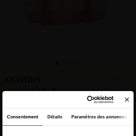
ANTIBES
84.90 €
EN STOCK
Beige ANTIBES tote bag – crochet-effect with leather handles
Learn more +
Consentement
Détails
Paramètres des annonces
CHOOSE YOUR COLOR :