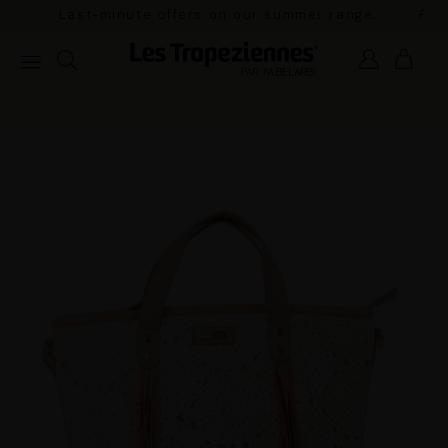
Pay in 3x with no fees and free delivery in
mainland France for orders over €100
NEW