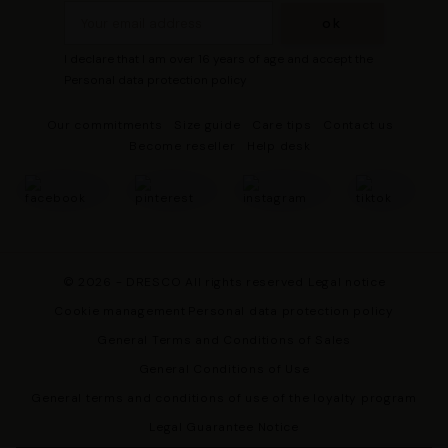
d’« Accepter » pour consentir à ces utilisations, de
« Refuser » pour vous y opposer ou de sélectionner vos
préférences concernant chaque catégorie de cookie en
I declare that I am over 16 years of age and accept the
cliquant sur « Valider la sélection » pour valider vos
Personal data protection policy
options. Vous pouvez à tout moment modifier vos
Our commitments
Size guide
Care tips
Contact us
préférences en consultant notre page
Gestion des
Become reseller
Help desk
cookies
.
© 2026 - DRESCO All rights reserved
Legal notice
Cookie management
Personal data protection policy
General Terms and Conditions of Sales
General Conditions of Use
General terms and conditions of use of the loyalty program
Legal Guarantee Notice