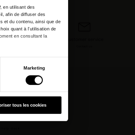
tter
 en utilisant des
, afin de diffuser des
r next
s et du contenu, ainsi que de
oix quant à l'utilisation de
moment en consultant la
Customer service
r mind*
Contact us
nd.
à plusieurs mètres près
Marketing
pécifiques (empreintes
nd!
, reportez-vous à la
section «
claration sur les cookies.
riser tous les cookies
hnologies similaires pour
ez, nous pourrons stocker,
 IP, les informations de
Help desk