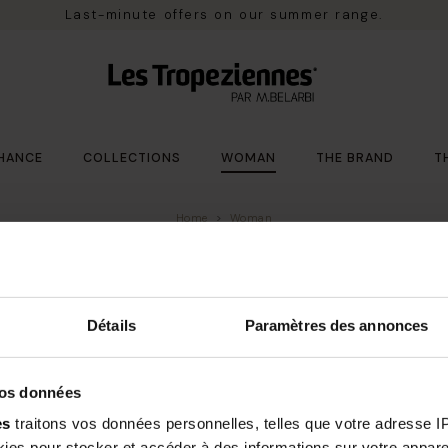
Last-minute offers on our summer range.
HANCE
COLLECTIONS
WOMAN
THE BRAND
T
Home
Woman
added.
Détails
Paramètres des annonces
vos données
Free delivery*
14 days to change you
es
traitons vos données personnelles, telles que votre adresse IP,
m €100 purchase in France
es pour stocker et accéder à des informations sur votre appareil