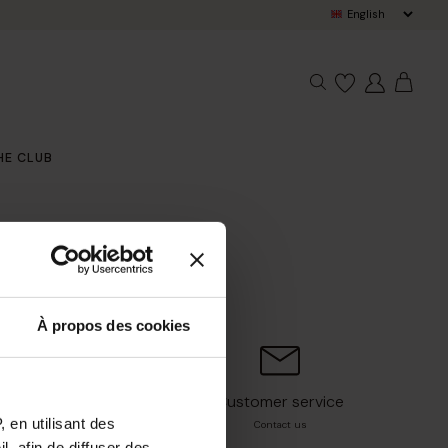
Pay in 3x w
HE CLUB
À propos des cookies
Customer service
r mind*
 en utilisant des
Contact us
, afin de diffuser des