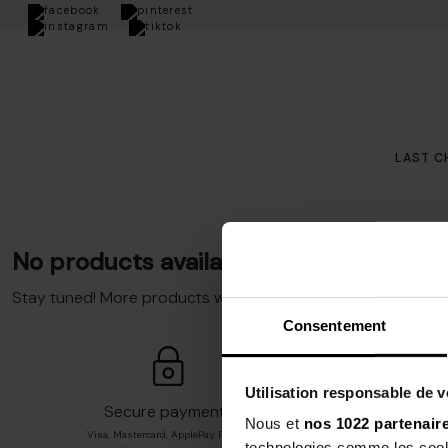
 orders over €100
LAST C
No products available yet
Stay tuned! More products will be shown here as they are 
Consentement
Utilisation responsable de 
Secure payment*
Nous et
nos 1022 partenair
Visa, Mastercard, ApplePay, Paypal,
Fro
technologies comme les cooki